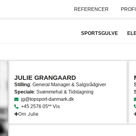
REFERENCER
PROFI
SPORTSGULVE
EL
JULIE GRANGAARD
Stilling
: General Manager & Salgsrådgiver
S
Speciale
: Svømmehal & Tidstagning
jg@topsport-danmark.dk
+45 2576 05** Vis
Om Julie