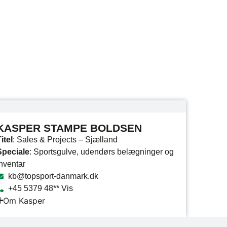
KASPER STAMPE BOLDSEN
itel
: Sales & Projects – Sjælland
Speciale
: Sportsgulve, udendørs belægninger og
inventar
kb@topsport-danmark.dk
+45 5379 48** Vis
Om Kasper