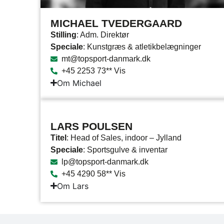
MICHAEL TVEDERGAARD
Stilling
: Adm. Direktør
Speciale
: Kunstgræs & atletikbelægninger
mt@topsport-danmark.dk
+45 2253 73** Vis
Om Michael
LARS POULSEN
Titel
: Head of Sales, indoor – Jylland
Speciale
: Sportsgulve & inventar
lp@topsport-danmark.dk
+45 4290 58** Vis
Om Lars