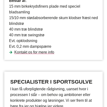
Består af:
15 mm birkekrydsfiners plade med speciel
bladsamling
15/10 mm stødabsorberende skum klodser fræst ned
blindstrø
40 mm træ blindstrø
40 mm træ swingstrø
Evt. opklodsning
Evt. 0,2 mm dampspærre
Kontakt os for mere info
SPECIALISTER I SPORTSGULVE
I kan få uforpligtende rådgivning, uanset hvor i
processen I står – om behov og ambitioner eller
konkrete produkter og løsninger. Vi ser frem til at
høre fra jer og hjælpe jer videre.