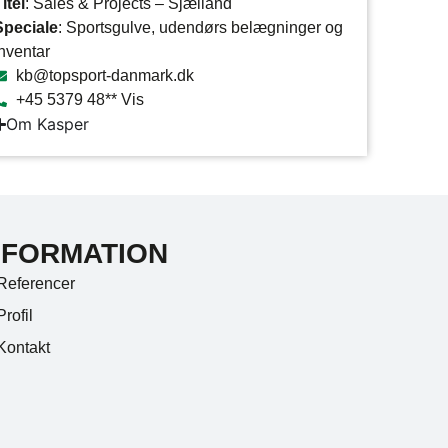
itel
: Sales & Projects – Sjælland
Speciale
: Sportsgulve, udendørs belægninger og
inventar
kb@topsport-danmark.dk
+45 5379 48** Vis
Om Kasper
NFORMATION
Referencer
Profil
Kontakt