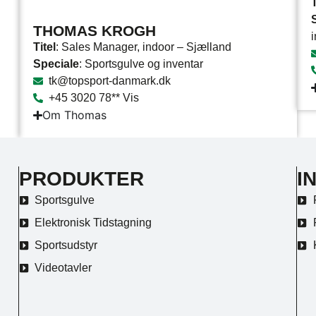
T
THOMAS KROGH
Titel
: Sales Manager, indoor – Sjælland
Speciale
: Sportsgulve og inventar
tk@topsport-danmark.dk
+45 3020 78** Vis
Om Thomas
PRODUKTER
I
Sportsgulve
Elektronisk Tidstagning
Sportsudstyr
Videotavler