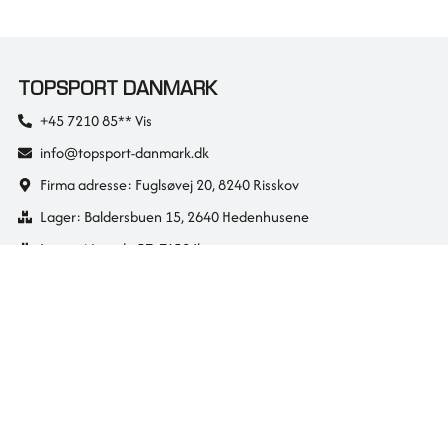
TOPSPORT DANMARK
+45 7210 85** Vis
info@topsport-danmark.dk
Firma adresse: Fuglsøvej 20, 8240 Risskov
Lager: Baldersbuen 15, 2640 Hedenhusene
Lager: Nygade 37, 7430 Ikast
CVR: 36042788